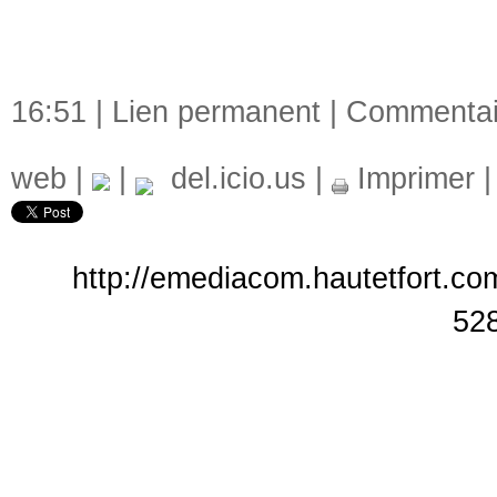
16:51 |
Lien permanent
|
Commentair
web
|
|
del.icio.us
|
Imprimer
http://emediacom.hautetfort.com
52