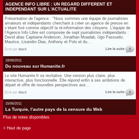
AGENCE INFO LIBRE : UN REGARD DIFFERENT ET
INDEPENDANT SUR L'ACTUALITE
Présentation de l'agence : "Nous sommes une équipe de journalistes
amateurs et indépendants cherchant à créer un agence de presse en
s’étant fixé comme objectif la ré-information des citoyens. L’équipe de
l’Agence Info Libre est composée de sept journalistes indépendants :
David alias Capitaine Anderson, Jonathan Moadab, Ugo Passuelo,
Maurice, Lisandro Dias, Anthony et Polo et du...
Lire la suite
0
Écrit par
diazd
18/08/2011
Du nouveau sur Humanite.fr
Le site Humanite.fr se revitalise. Une version plus claire, plus
interactive, plus fonctionnelle. Elle répond enfin à ses ambitions de
départ et offre de nouvelles perspectives aux...
Lire la suite
0
Écrit par
diazd
15/06/2011
La Turquie, l’autre pays de la censure du Web
Plus de notes disponibles.
> Haut de page