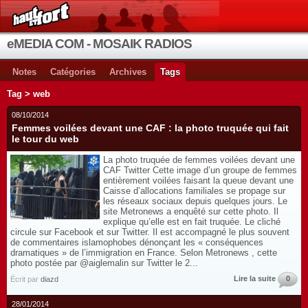
eMEDIA COM - MOSAIK RADIOS
Notes
Catégories
Archives
Tags
Tag > web
08/10/2014
Femmes voilées devant une CAF : la photo truquée qui fait
le tour du web
La photo truquée de femmes voilées devant une
CAF Twitter Cette image d’un groupe de femmes
entièrement voilées faisant la queue devant une
Caisse d’allocations familiales se propage sur
les réseaux sociaux depuis quelques jours. Le
site Metronews a enquêté sur cette photo. Il
explique qu’elle est en fait truquée. Le cliché
circule sur Facebook et sur Twitter. Il est accompagné le plus souvent
de commentaires islamophobes dénonçant les « conséquences
dramatiques » de l’immigration en France. Selon Metronews , cette
photo postée par @aiglemalin sur Twitter le 2...
Lire la suite
0
Écrit par
diazd
28/01/2014