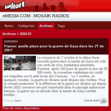
eMEDIA COM - MOSAIK RADIOS
Notes
Catégories
Archives
Tags
Archives > 2024-03
04/03/2024
France: quelle place pour la guerre de Gaza dans les JT de
20h?
Le massacre du 7 octobre et le début d'une
nouvelle guerre dans la bande de Gaza ont créé
une onde de choc médiatique planétaire.
Pourtant, après 150 jours de guerre et plus de 30
500 morts, la couverture médiatique du conflit
est irrégulière sur le petit écran des Français . Le 7 octobre, en
quelques minutes, la guerre en Ukraine avait disparu des médias. Pour
un instant seulement. À la différence de la guerre en Ukraine qui depuis
février 2022 conserve une part importante dans le paysage audiovisuel
français, la guerre qui se déroule dans la bande de Gaza semble
tombée...
Lire la suite
0
Écrit par
diazd
Plus de notes disponibles.