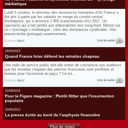
médiatique
Lundi 5 octobre, le directeur des ressources humaines d’Air France a
été pris à partie par les salariés en marge du comité central
d’entreprise, qui a annoncé 2 900 licenciements d’ici 2017. Un
spectacle qui a fait perdre aux éditorialistes leur sang-froid. Retour sur
un « lynchage » médiatique : celui des résistances syndicales. Une
presse écrite (presque) unanimement...
Lire la suite
0
Écrit par
diazd
18/05/2015
Quand France Inter défend les retraites chapeau
Une radio de service public doit-elle tenter de convaincre ses auditeurs
que les retraites chapeau des patrons licencieurs sont justifiées et
bonnes pour l’économie du pays ? Ce fut...
Lire la suite
0
Écrit par
diazd
22/08/2014
Pour le Figaro magazine : Plutôt Hitler que l'insurrection
populaire
10/05/2013
La presse écrite au bord de l’asphyxie financière
Plus de notes...