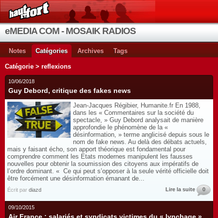
eMEDIA COM - MOSAIK RADIOS
Notes
Catégories
Archives
Tags
Catégorie > reflexions
10/06/2018
Guy Debord, critique des fakes news
Jean-Jacques Régibier, Humanite.fr En 1988,
dans les « Commentaires sur la société du
spectacle, » Guy Debord analysait de manière
approfondie le phénomène de la «
désinformation, » terme anglicisé depuis sous le
nom de fake news. Au delà des débats actuels,
mais y faisant écho, son apport théorique est fondamental pour
comprendre comment les Etats modernes manipulent les fausses
nouvelles pour obtenir la soumission des citoyens aux impératifs de
l’ordre dominant. « Ce qui peut s’opposer à la seule vérité officielle doit
être forcément une désinformation émanant de...
Lire la suite
0
Écrit par
diazd
09/10/2015
Air France : salariés et syndicats victimes du « lynchage »