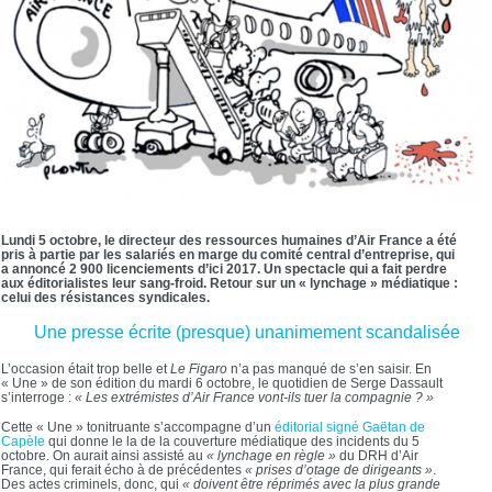
Lundi 5 octobre, le directeur des ressources humaines d’Air France a été
pris à partie par les salariés en marge du comité central d’entreprise, qui
a annoncé 2 900 licenciements d’ici 2017. Un spectacle qui a fait perdre
aux éditorialistes leur sang-froid. Retour sur un « lynchage » médiatique :
celui des résistances syndicales.
Une presse écrite (presque) unanimement scandalisée
L’occasion était trop belle et
Le Figaro
n’a pas manqué de s’en saisir. En
« Une » de son édition du mardi 6 octobre, le quotidien de Serge Dassault
s’interroge :
« Les extrémistes d’Air France vont-ils tuer la compagnie ? »
Cette « Une » tonitruante s’accompagne d’un
éditorial signé Gaëtan de
Capèle
qui donne le la de la couverture médiatique des incidents du 5
octobre. On aurait ainsi assisté au
« lynchage en règle »
du DRH d’Air
France, qui ferait écho à de précédentes
« prises d’otage de dirigeants »
.
Des actes criminels, donc, qui
« doivent être réprimés avec la plus grande