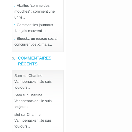
Abattus "comme des
mouches" : comment une
unité...
Comment les journaux
français couvrent la...
Bluesky, un réseau social
concurrent de X, mais...
COMMENTAIRES
RÉCENTS
Sam
sur
Charline
Vanhoenacker : Je suis
toujours...
Sam
sur
Charline
Vanhoenacker : Je suis
toujours...
stef
sur
Charline
Vanhoenacker : Je suis
toujours...