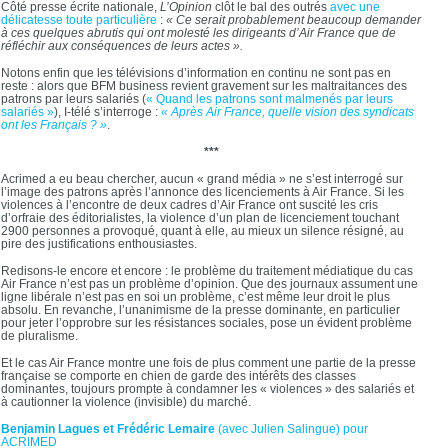
Côté presse écrite nationale,
L’Opinion
clôt le bal des outrés
avec une
délicatesse toute particulière
:
« Ce serait probablement beaucoup demander
à ces quelques abrutis qui ont molesté les dirigeants d’Air France que de
réfléchir aux conséquences de leurs actes ».
Notons enfin que les télévisions d’information en continu ne sont pas en
reste : alors que BFM business revient gravement sur les maltraitances des
patrons par leurs salariés (
« Quand les patrons sont malmenés par leurs
salariés »
), I-télé s’interroge :
« Après Air France, quelle vision des syndicats
ont les Français ? »
.
***
Acrimed a eu beau chercher, aucun « grand média » ne s’est interrogé sur
l’image des patrons après l’annonce des licenciements à Air France. Si les
violences à l’encontre de deux cadres d’Air France ont suscité les cris
d’orfraie des éditorialistes, la violence d’un plan de licenciement touchant
2900 personnes a provoqué, quant à elle, au mieux un silence résigné, au
pire des justifications enthousiastes.
Redisons-le encore et encore : le problème du traitement médiatique du cas
Air France n’est pas un problème d’opinion. Que des journaux assument une
ligne libérale n’est pas en soi un problème, c’est même leur droit le plus
absolu. En revanche, l’unanimisme de la presse dominante, en particulier
pour jeter l’opprobre sur les résistances sociales, pose un évident problème
de pluralisme.
Et le cas Air France montre une fois de plus comment une partie de la presse
française se comporte en chien de garde des intérêts des classes
dominantes, toujours prompte à condamner les « violences » des salariés et
à cautionner la violence (invisible) du marché.
Benjamin Lagues et Frédéric Lemaire
(avec Julien Salingue) pour
ACRIMED