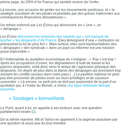
pleine page, du DRH d’Air France qui semble revenir de l’enfer.
Là encore, une occasion de pester sur les mouvements syndicaux, et
« la
stratégie suicidaire de ses pilotes et plombée par des grèves indécentes aux
conséquences financières désastreuses ».
Un refrain entonné par
Les Échos
qui dénoncent, en « Une », un
« dérapage » :
Les Échos
dénoncent les violences des salariés qui « ont manqué de
lyncher » les dirigeants d’Air France
. Elles témoignent d’une
« civilisation où
prévaudrait la loi du plus fort »
. Mais surtout, elles sont représentatives des
« dérapages »
des syndicats
« dans un pays où réformer est une mission
quasi impossible »
.
Et l’éditorialiste du quotidien économique de s’indigner :
« Trop c’est trop !
Après les occupations d’usine, les dégradations d’outil de travail et les
patrons séquestrés, voilà donc venu le temps de l’agression physique des
dirigeants. Un degré de plus dans la litanie des dérapages qui ponctuent trop
souvent les conflits sociaux dans notre pays […] Le pavillon national ne peut
pas être prisonnier de pilotes assis sur leurs privilèges et de casseurs
surexcités. »
Là encore, ce parti-pris ne doit pas surprendre de la part d’un
quotidien qui, à l’instar du
Monde
, a choisi
une ligne éditoriale libérale
assumée
.
« Sondages » bienveillants
Le Point
, quant à lui, en appelle à ses lecteurs avec une question
parfaitement neutre
[
1
]
:
De la même manière, M6 et Yahoo en appellent à la sagesse populaire par
une question là aussi pas du tout orientée :