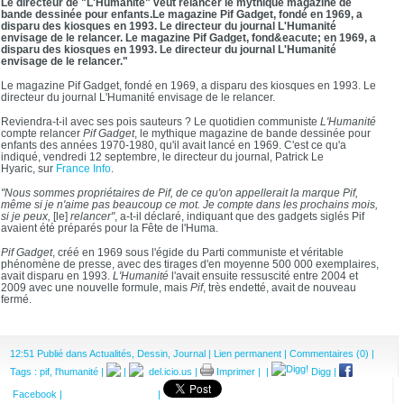
Le directeur de "L'Humanité" veut relancer le mythique magazine de
bande dessinée pour enfants.Le magazine Pif Gadget, fondé en 1969, a
disparu des kiosques en 1993. Le directeur du journal L'Humanité
envisage de le relancer. Le magazine Pif Gadget, fond&eacute; en 1969, a
disparu des kiosques en 1993. Le directeur du journal L'Humanité
envisage de le relancer."
Le magazine Pif Gadget, fondé en 1969, a disparu des kiosques en 1993. Le
directeur du journal L'Humanité envisage de le relancer.
Reviendra-t-il avec ses pois sauteurs ? Le quotidien communiste
L'Humanité
compte relancer
Pif Gadget
, le mythique magazine de bande dessinée pour
enfants des années 1970-1980, qu'il avait lancé en 1969. C'est ce qu'a
indiqué, vendredi 12 septembre, le directeur du journal, Patrick Le
Hyaric,
sur
France Info
.
"Nous sommes propriétaires de Pif, de ce qu'on appellerait la marque Pif,
même si je n'aime pas beaucoup ce mot. Je compte dans les prochains mois,
si je peux,
[le]
relancer"
, a-t-il déclaré, indiquant que des gadgets siglés Pif
avaient été préparés pour
la Fête de l'Huma
.
Pif Gadget
, créé en 1969 sous l'égide du Parti communiste et véritable
phénomène de presse, avec des tirages d'en moyenne 500 000 exemplaires,
avait disparu en 1993.
L'Humanité
l'avait ensuite ressuscité entre 2004 et
2009 avec une nouvelle formule, mais
Pif
, très endetté, avait de nouveau
fermé.
12:51 Publié dans
Actualités
,
Dessin
,
Journal
|
Lien permanent
|
Commentaires (0)
|
Tags :
pif
,
l'humanité
|
|
del.icio.us
|
Imprimer
|
|
Digg
|
Facebook
|
|