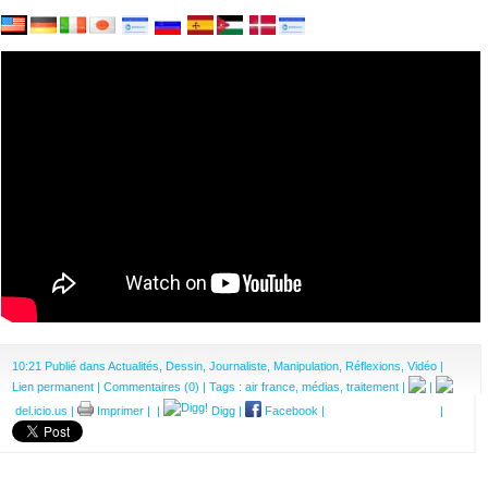
10:21 Publié dans
Actualités
,
Dessin
,
Journaliste
,
Manipulation
,
Réflexions
,
Vidéo
|
Lien permanent
|
Commentaires (0)
| Tags :
air france
,
médias
,
traitement
|
|
del.icio.us
|
Imprimer
|
|
Digg
|
Facebook
|
|