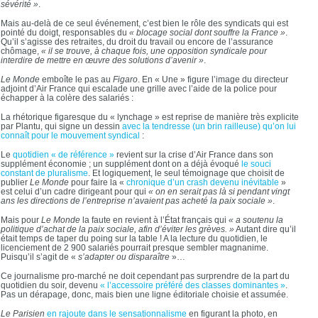
sévérité »
.
Mais au-delà de ce seul événement, c’est bien le rôle des syndicats qui est
pointé du doigt, responsables du
« blocage social dont souffre la France »
.
Qu’il s’agisse des retraites, du droit du travail ou encore de l’assurance
chômage,
« il se trouve, à chaque fois, une opposition syndicale pour
interdire de mettre en œuvre des solutions d’avenir »
.
Le Monde
emboîte le pas au
Figaro
. En « Une » figure l’image du directeur
adjoint d’Air France qui escalade une grille avec l’aide de la police pour
échapper à la colère des salariés :
La rhétorique figaresque du « lynchage » est reprise de manière très explicite
par Plantu, qui signe un dessin
avec la tendresse (un brin railleuse) qu’on lui
connaît pour le mouvement syndical
:
Le
quotidien « de référence »
revient sur la crise d’Air France dans son
supplément économie ; un supplément dont on a déjà évoqué
le souci
constant de pluralisme
. Et logiquement, le seul témoignage que choisit de
publier
Le Monde
pour faire la «
chronique d’un crash devenu inévitable
»
est celui d’un cadre dirigeant pour qui
« on en serait pas là si pendant vingt
ans les directions de l’entreprise n’avaient pas acheté la paix sociale »
.
Mais pour
Le Monde
la faute en revient à l’État français qui
« a soutenu la
politique d’achat de la paix sociale, afin d’éviter les grèves. »
Autant dire qu’il
était temps de taper du poing sur la table ! A la lecture du quotidien, le
licenciement de 2 900 salariés pourrait presque sembler magnanime.
Puisqu’il s’agit de «
s’adapter ou disparaître
»…
Ce journalisme pro-marché ne doit cependant pas surprendre de la part du
quotidien du soir, devenu
« l’accessoire préféré des classes dominantes »
.
Pas un dérapage, donc, mais bien une ligne éditoriale choisie et assumée.
Le Parisien
en rajoute dans le sensationnalisme
en figurant la photo, en