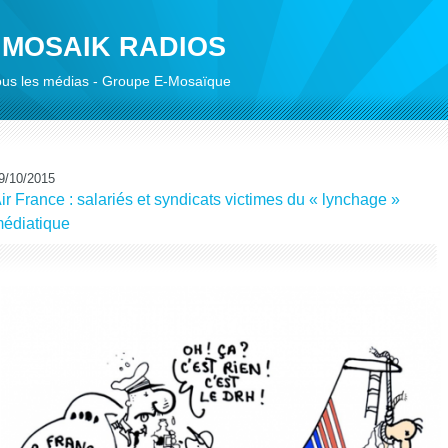
 MOSAIK RADIOS
 tous les médias - Groupe E-Mosaïque
9/10/2015
ir France : salariés et syndicats victimes du « lynchage »
édiatique