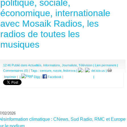
politique, sociale,
économique, internationale
avec Mosaik Radios, les
radios de toutes les
musiques
12:46 Publié dans
Actualités
,
Informations
,
Journaliste
,
Télévision
|
Lien permanent
|
Commentaires (0)
| Tags :
censure
,
russie
,
fedorova
|
|
del.icio.us
|
Imprimer
|
|
Digg
|
Facebook
|
|
7/02/2026
ésinformation climatique : CNews, Sud Radio, RMC et Europe
ur le podium