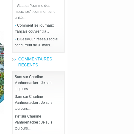
Abattus "comme des
mouches" : comment une
unité...
Comment les journaux
français couvrent la...
Bluesky, un réseau social
concurrent de X, mais...
COMMENTAIRES
RÉCENTS
Sam
sur
Charline
Vanhoenacker : Je suis
toujours...
Sam
sur
Charline
Vanhoenacker : Je suis
toujours...
stef
sur
Charline
Vanhoenacker : Je suis
toujours...