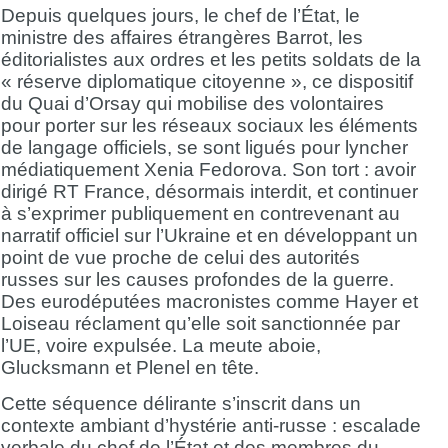
Depuis quelques jours, le chef de l’État, le
ministre des affaires étrangères Barrot, les
éditorialistes aux ordres et les petits soldats de la
« réserve diplomatique citoyenne », ce dispositif
du Quai d’Orsay qui mobilise des volontaires
pour porter sur les réseaux sociaux les éléments
de langage officiels, se sont ligués pour lyncher
médiatiquement Xenia Fedorova. Son tort : avoir
dirigé RT France, désormais interdit, et continuer
à s’exprimer publiquement en contrevenant au
narratif officiel sur l’Ukraine et en développant un
point de vue proche de celui des autorités
russes sur les causes profondes de la guerre.
Des eurodéputées macronistes comme Hayer et
Loiseau réclament qu’elle soit sanctionnée par
l’UE, voire expulsée. La meute aboie,
Glucksmann et Plenel en tête.
Cette séquence délirante s’inscrit dans un
contexte ambiant d’hystérie anti-russe : escalade
verbale du chef de l’État et des membres du