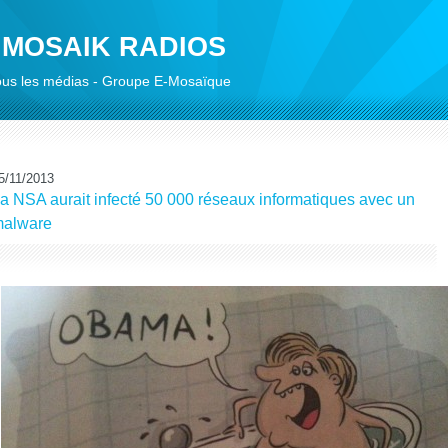
 MOSAIK RADIOS
 tous les médias - Groupe E-Mosaïque
5/11/2013
a NSA aurait infecté 50 000 réseaux informatiques avec un
alware