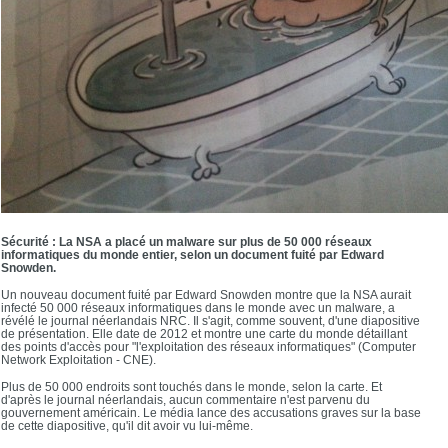
Sécurité : La NSA a placé un malware sur plus de 50 000 réseaux
informatiques du monde entier, selon un document fuité par Edward
Snowden.
Un nouveau document fuité par Edward Snowden montre que la NSA aurait
infecté 50 000 réseaux informatiques dans le monde avec un malware, a
révélé le journal néerlandais NRC. Il s'agit, comme souvent, d'une diapositive
de présentation. Elle date de 2012 et montre une carte du monde détaillant
des points d'accès pour "l'exploitation des réseaux informatiques" (Computer
Network Exploitation - CNE).
Plus de 50 000 endroits sont touchés dans le monde, selon la carte. Et
d'après le journal néerlandais, aucun commentaire n'est parvenu du
gouvernement américain. Le média lance des accusations graves sur la base
de cette diapositive, qu'il dit avoir vu lui-même.