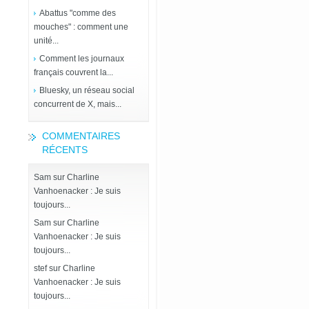
Abattus "comme des
mouches" : comment une
unité...
Comment les journaux
français couvrent la...
Bluesky, un réseau social
concurrent de X, mais...
COMMENTAIRES
RÉCENTS
Sam
sur
Charline
Vanhoenacker : Je suis
toujours...
Sam
sur
Charline
Vanhoenacker : Je suis
toujours...
stef
sur
Charline
Vanhoenacker : Je suis
toujours...