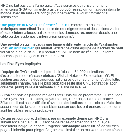
NRC ne fait pas dans l'ambiguïté : "Les services de renseignement
américains (NSA) ont infecté plus de 50 000 réseaux informatiques dans le
monde avec un malware conçu pour permettre le vol d'informations
sensibles."
Une page de la NSA fait référence à la CNE
comme un ensemble de
techniques permettant "la collecte de renseignements et des actions via les
réseaux informatiques qui exploitent les données récupérées depuis une
cible ou des systèmes d'information ennemis".
Une révélation qui met sous une lumière différente l'article du Washington
Post,
en août dernier
, qui relatait l'existence d'une équipe de hackers de haut
vol au sein de la NSA. On y parlait de TAO, le nom de l'équipe (Tailored
Access Operations), et d'un certain "GNE".
Les Five Eyes impliqués
L'équipe de TAO aurait ainsi perpétré "plus de 54 000 opérations
d'exploitation des réseaux globaux [Global Network Exploitation - GNE] en
soutien aux besoins des agences nationales de renseignement". Une lettre
seulement change, mais le plus probable reste que CNE soit l'appellation
correcte, puisqu'elle est présente sur le site de la NSA.
Si l'on connait les partenaires des Etats-Unis sur ce programme - il s'agit des
"Five Eyes", soit Etats-Unis, Royaume-Uni, Canada, Australie et Nouvelle-
Zélande - il est assez difficile d'avoir des indications sur les cibles. Mais des
spécialistes de la sécurité semblent penser que les entreprises de télécoms
sont les cibles les plus probables.
Ce qui est corroboré, d'ailleurs, par un exemple donné par NRC : la
surveillance par le GHCQ, service de renseignement britannique, de
l'opérateur belge Belgacom. L'agence britannique aurait utilisé de fausses
pages LinkedIn pour piéger Belgacom et installer un malware sur son réseau