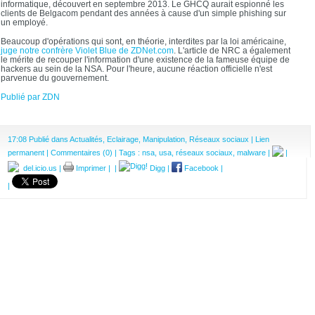
informatique, découvert en septembre 2013. Le GHCQ aurait espionné les
clients de Belgacom pendant des années à cause d'un simple phishing sur
un employé.
Beaucoup d'opérations qui sont, en théorie, interdites par la loi américaine,
juge notre confrère Violet Blue de ZDNet.com
. L'article de NRC a également
le mérite de recouper l'information d'une existence de la fameuse équipe de
hackers au sein de la NSA. Pour l'heure, aucune réaction officielle n'est
parvenue du gouvernement.
Publié par ZDN
17:08 Publié dans
Actualités
,
Eclairage
,
Manipulation
,
Réseaux sociaux
|
Lien
permanent
|
Commentaires (0)
| Tags :
nsa
,
usa
,
réseaux sociaux
,
malware
|
|
del.icio.us
|
Imprimer
|
|
Digg
|
Facebook
|
|