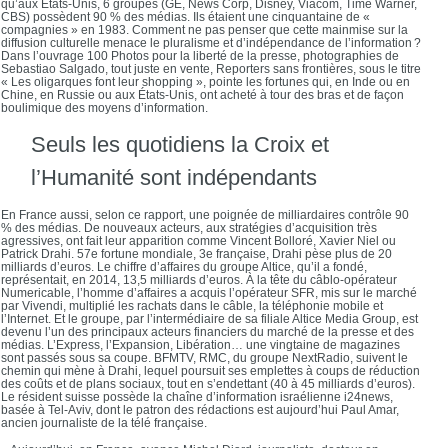
qu’aux États-Unis, 6 groupes (GE, News Corp, Disney, Viacom, Time Warner,
CBS) possèdent 90 % des médias. Ils étaient une cinquantaine de «
compagnies » en 1983. Comment ne pas penser que cette mainmise sur la
diffusion culturelle menace le pluralisme et d’indépendance de l’information ?
Dans l’ouvrage 100 Photos pour la liberté de la presse, photographies de
Sebastiao Salgado, tout juste en vente, Reporters sans frontières, sous le titre
« Les oligarques font leur shopping », pointe les fortunes qui, en Inde ou en
Chine, en Russie ou aux États-Unis, ont acheté à tour des bras et de façon
boulimique des moyens d’information.
Seuls les quotidiens la Croix et
l’Humanité sont indépendants
En France aussi, selon ce rapport, une poignée de milliardaires contrôle 90
% des médias. De nouveaux acteurs, aux stratégies d’acquisition très
agressives, ont fait leur apparition comme Vincent Bolloré, Xavier Niel ou
Patrick Drahi. 57e fortune mondiale, 3e française, Drahi pèse plus de 20
milliards d’euros. Le chiffre d’affaires du groupe Altice, qu’il a fondé,
représentait, en 2014, 13,5 milliards d’euros. À la tête du câblo-opérateur
Numericable, l’homme d’affaires a acquis l’opérateur SFR, mis sur le marché
par Vivendi, multiplié les rachats dans le câble, la téléphonie mobile et
l’Internet. Et le groupe, par l’intermédiaire de sa filiale Altice Media Group, est
devenu l’un des principaux acteurs financiers du marché de la presse et des
médias. L’Express, l’Expansion, Libération… une vingtaine de magazines
sont passés sous sa coupe. BFMTV, RMC, du groupe NextRadio, suivent le
chemin qui mène à Drahi, lequel poursuit ses emplettes à coups de réduction
des coûts et de plans sociaux, tout en s’endettant (40 à 45 milliards d’euros).
Le résident suisse possède la chaîne d’information israélienne i24news,
basée à Tel-Aviv, dont le patron des rédactions est aujourd’hui Paul Amar,
ancien journaliste de la télé française.