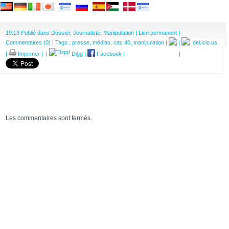
19:13 Publié dans
Dossier
,
Journaliste
,
Manipulation
|
Lien permanent
|
Commentaires (0)
| Tags :
presse
,
médias
,
cac 40
,
manipulation
|
|
del.icio.us
|
Imprimer
|
|
Digg
|
Facebook
|
|
Les commentaires sont fermés.