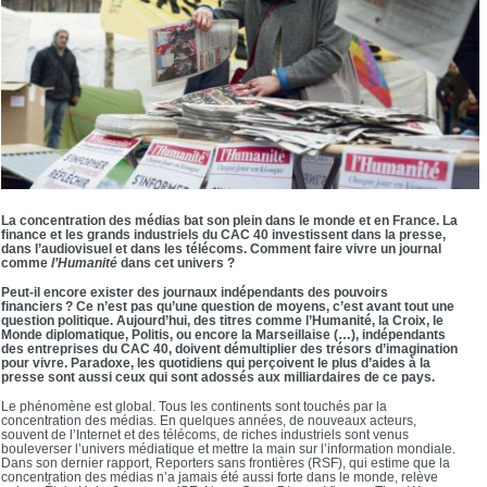
La concentration des médias bat son plein dans le monde et en France. La
finance et les grands industriels du CAC 40 investissent dans la presse,
dans l’audiovisuel et dans les télécoms. Comment faire vivre un journal
comme
l’Humanité
dans cet univers ?
Peut-il encore exister des journaux indépendants des pouvoirs
financiers ? Ce n’est pas qu’une question de moyens, c’est avant tout une
question politique. Aujourd’hui, des titres comme l’Humanité, la Croix, le
Monde diplomatique, Politis, ou encore la Marseillaise (…), indépendants
des entreprises du CAC 40, doivent démultiplier des trésors d’imagination
pour vivre. Paradoxe, les quotidiens qui perçoivent le plus d’aides à la
presse sont aussi ceux qui sont adossés aux milliardaires de ce pays.
Le phénomène est global. Tous les continents sont touchés par la
concentration des médias. En quelques années, de nouveaux acteurs,
souvent de l’Internet et des télécoms, de riches industriels sont venus
bouleverser l’univers médiatique et mettre la main sur l’information mondiale.
Dans son dernier rapport, Reporters sans frontières (RSF), qui estime que la
concentration des médias n’a jamais été aussi forte dans le monde, relève