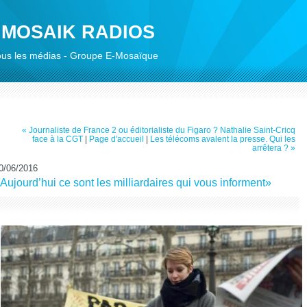
 MOSAIK RADIOS
 tous les médias - Groupe E-Mosaïque
« Journaliste de France 2 ou éditorialiste du Figaro ? Nathalie Saint-Cricq
face à la CGT
|
Page d'accueil
|
Les télécoms avalent la presse. Qui les
arrêtera ? »
0/06/2016
Aujourd’hui ce sont les milliardaires qui vous informent»