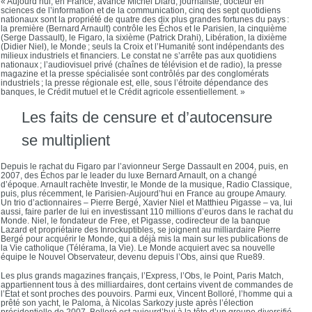
« Aujourd’hui, en France, avance Michel Diard, journaliste, docteur en
sciences de l’information et de la communication, cinq des sept quotidiens
nationaux sont la propriété de quatre des dix plus grandes fortunes du pays :
la première (Bernard Arnault) contrôle les Échos et le Parisien, la cinquième
(Serge Dassault), le Figaro, la sixième (Patrick Drahi), Libération, la dixième
(Didier Niel), le Monde ; seuls la Croix et l’Humanité sont indépendants des
milieux industriels et financiers. Le constat ne s’arrête pas aux quotidiens
nationaux ; l’audiovisuel privé (chaînes de télévision et de radio), la presse
magazine et la presse spécialisée sont contrôlés par des conglomérats
industriels ; la presse régionale est, elle, sous l’étroite dépendance des
banques, le Crédit mutuel et le Crédit agricole essentiellement. »
Les faits de censure et d’autocensure
se multiplient
Depuis le rachat du Figaro par l’avionneur Serge Dassault en 2004, puis, en
2007, des Échos par le leader du luxe Bernard Arnault, on a changé
d’époque. Arnault rachète Investir, le Monde de la musique, Radio Classique,
puis, plus récemment, le Parisien-Aujourd’hui en France au groupe Amaury.
Un trio d’actionnaires – Pierre Bergé, Xavier Niel et Matthieu Pigasse – va, lui
aussi, faire parler de lui en investissant 110 millions d’euros dans le rachat du
Monde. Niel, le fondateur de Free, et Pigasse, codirecteur de la banque
Lazard et propriétaire des Inrockuptibles, se joignent au milliardaire Pierre
Bergé pour acquérir le Monde, qui a déjà mis la main sur les publications de
la Vie catholique (Télérama, la Vie). Le Monde acquiert avec sa nouvelle
équipe le Nouvel Observateur, devenu depuis l’Obs, ainsi que Rue89.
Les plus grands magazines français, l’Express, l’Obs, le Point, Paris Match,
appartiennent tous à des milliardaires, dont certains vivent de commandes de
l’État et sont proches des pouvoirs. Parmi eux, Vincent Bolloré, l’homme qui a
prêté son yacht, le Paloma, à Nicolas Sarkozy juste après l’élection
présidentielle de 2007. Bolloré est aujourd’hui à la tête d’un groupe diversifié