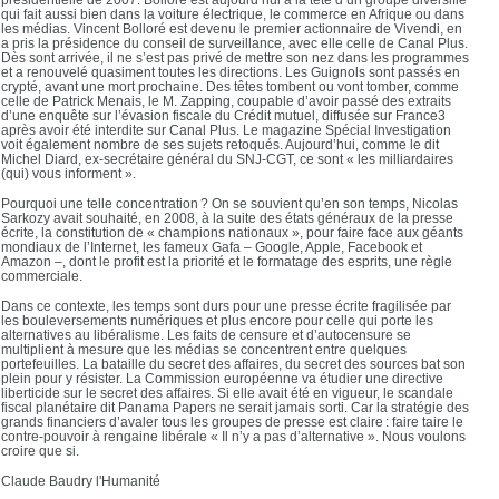
qui fait aussi bien dans la voiture électrique, le commerce en Afrique ou dans
les médias. Vincent Bolloré est devenu le premier actionnaire de Vivendi, en
a pris la présidence du conseil de surveillance, avec elle celle de Canal Plus.
Dès sont arrivée, il ne s’est pas privé de mettre son nez dans les programmes
et a renouvelé quasiment toutes les directions. Les Guignols sont passés en
crypté, avant une mort prochaine. Des têtes tombent ou vont tomber, comme
celle de Patrick Menais, le M. Zapping, coupable d’avoir passé des extraits
d’une enquête sur l’évasion fiscale du Crédit mutuel, diffusée sur France3
après avoir été interdite sur Canal Plus. Le magazine Spécial Investigation
voit également nombre de ses sujets retoqués. Aujourd’hui, comme le dit
Michel Diard, ex-secrétaire général du SNJ-CGT, ce sont « les milliardaires
(qui) vous informent ».
Pourquoi une telle concentration ? On se souvient qu’en son temps, Nicolas
Sarkozy avait souhaité, en 2008, à la suite des états généraux de la presse
écrite, la constitution de « champions nationaux », pour faire face aux géants
mondiaux de l’Internet, les fameux Gafa – Google, Apple, Facebook et
Amazon –, dont le profit est la priorité et le formatage des esprits, une règle
commerciale.
Dans ce contexte, les temps sont durs pour une presse écrite fragilisée par
les bouleversements numériques et plus encore pour celle qui porte les
alternatives au libéralisme. Les faits de censure et d’autocensure se
multiplient à mesure que les médias se concentrent entre quelques
portefeuilles. La bataille du secret des affaires, du secret des sources bat son
plein pour y résister. La Commission européenne va étudier une directive
liberticide sur le secret des affaires. Si elle avait été en vigueur, le scandale
fiscal planétaire dit Panama Papers ne serait jamais sorti. Car la stratégie des
grands financiers d’avaler tous les groupes de presse est claire : faire taire le
contre-pouvoir à rengaine libérale « Il n’y a pas d’alternative ». Nous voulons
croire que si.
Claude Baudry l'Humanité