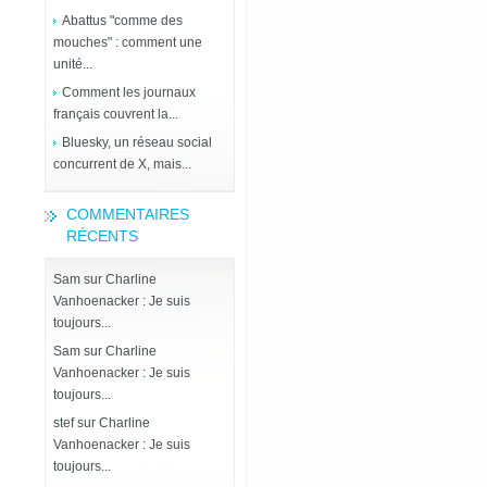
Abattus "comme des
mouches" : comment une
unité...
Comment les journaux
français couvrent la...
Bluesky, un réseau social
concurrent de X, mais...
COMMENTAIRES
RÉCENTS
Sam
sur
Charline
Vanhoenacker : Je suis
toujours...
Sam
sur
Charline
Vanhoenacker : Je suis
toujours...
stef
sur
Charline
Vanhoenacker : Je suis
toujours...