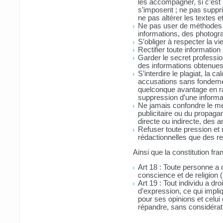
les accompagner, si c’est
s’imposent ; ne pas suppri
ne pas altérer les textes 
Ne pas user de méthodes 
informations, des photog
S’obliger à respecter la v
Rectifier toute information
Garder le secret professio
des informations obtenues
S’interdire le plagiat, la ca
accusations sans fondemen
quelconque avantage en rai
suppression d’une informa
Ne jamais confondre le mét
publicitaire ou du propaga
directe ou indirecte, des 
Refuser toute pression et 
rédactionnelles que des r
Ainsi que la constitution fra
Art 18 : Toute personne a d
conscience et de religion 
Art 19 : Tout individu a droi
d’expression, ce qui impliq
pour ses opinions et celui
répandre, sans considérat