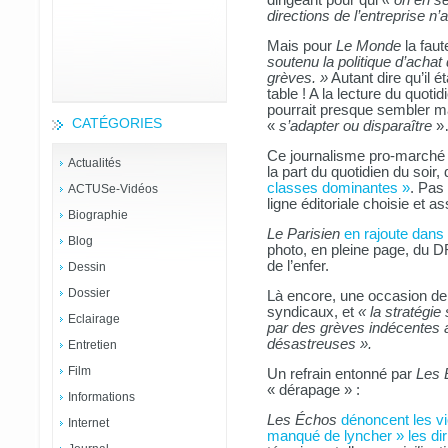
dirigeant pour qui
« on en se
directions de l’entreprise n’
Mais pour
Le Monde
la faut
soutenu la politique d’achat d
grèves. »
Autant dire qu’il é
table ! A la lecture du quoti
pourrait presque sembler ma
CATÉGORIES
«
s’adapter ou disparaître
»
Ce journalisme pro-marché 
Actualités
la part du quotidien du soir
classes dominantes »
. Pas
ACTUSe-Vidéos
ligne éditoriale choisie et 
Biographie
Le Parisien
en rajoute dans
Blog
photo, en pleine page, du D
de l’enfer.
Dessin
Dossier
Là encore, une occasion d
syndicaux, et
« la stratégie
Eclairage
par des grèves indécentes
désastreuses ».
Entretien
Film
Un refrain entonné par
Les 
« dérapage » :
Informations
Les Échos
dénoncent les vi
Internet
manqué de lyncher » les dir