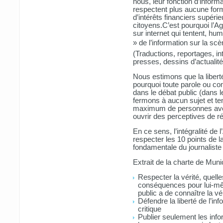
nous, leur fonction d’inform
respectent plus aucune form
d’intérêts financiers supéri
citoyens.C’est pourquoi l’A
sur internet qui tentent, h
» de l’information sur la scè
(Traductions, reportages, i
presses, dessins d’actualit
Nous estimons que la libert
pourquoi toute parole ou com
dans le débat public (dans l
fermons à aucun sujet et te
maximum de personnes avec a
ouvrir des perceptives de r
En ce sens, l’intégralité de
respecter les 10 points de 
fondamentale du journaliste 
Extrait de la charte de Muni
Respecter la vérité, quelle
conséquences pour lui-mêm
public a de connaître la vé
Défendre la liberté de l’in
critique
Publier seulement les info