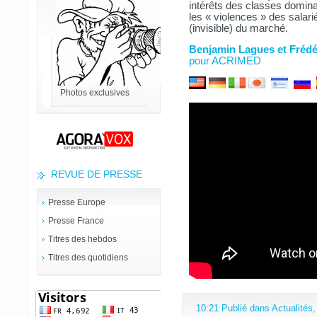
intérêts des classes domin
les « violences » des salari
(invisible) du marché.
Benjamin Lagues et Frédé
pour ACRIMED
Photos exclusives
REVUE DE PRESSE
Presse Europe
Presse France
Titres des hebdos
Titres des quotidiens
10:21 Publié dans
Actualités