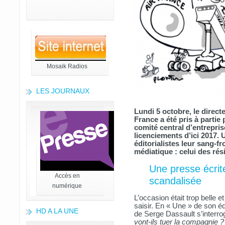
Mosaik Radios
LES JOURNAUX
Lundi 5 octobre, le direc
France a été pris à partie
comité central d’entrepris
licenciements d’ici 2017. 
éditorialistes leur sang-f
médiatique : celui des rés
Une presse écri
Accès en
scandalisée
numérique
L’occasion était trop belle e
saisir. En « Une » de son éd
HD A LA UNE
de Serge Dassault s’interro
vont-ils tuer la compagnie ?