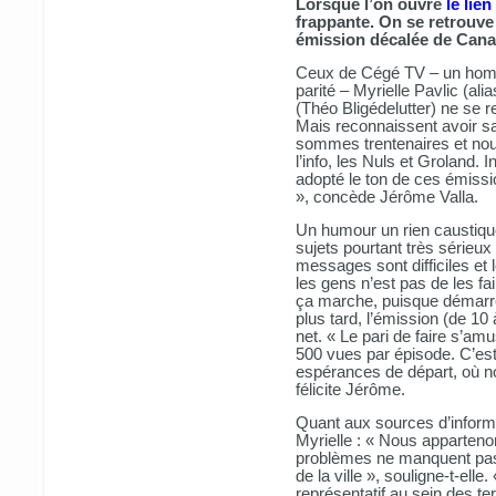
Lorsque l’on ouvre
le lien
frappante. On se retrouve
émission décalée de Canal
Ceux de Cégé TV – un homm
parité – Myrielle Pavlic (ali
(Théo Bligédelutter) ne se r
Mais reconnaissent avoir s
sommes trentenaires et nou
l’info, les Nuls et Groland.
adopté le ton de ces émiss
», concède Jérôme Valla.
Un humour un rien caustiq
sujets pourtant très sérieux
messages sont difficiles et 
les gens n’est pas de les fai
ça marche, puisque démarré
plus tard, l’émission (de 10 
net. « Le pari de faire s’
500 vues par épisode. C’est
espérances de départ, où no
félicite Jérôme.
Quant aux sources d’informa
Myrielle : « Nous appartenon
problèmes ne manquent pas a
de la ville », souligne-t-ell
représentatif au sein des te