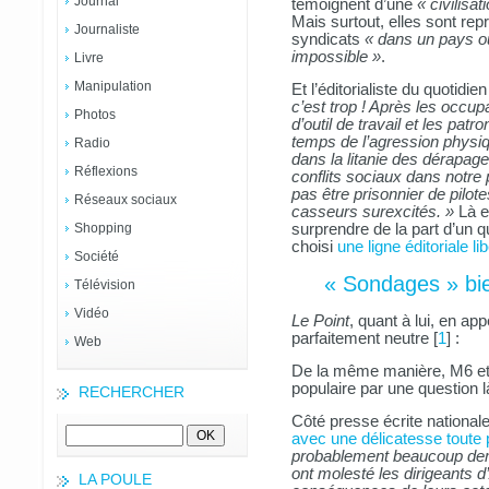
Journal
témoignent d’une
« civilisat
Mais surtout, elles sont re
Journaliste
syndicats
« dans un pays o
impossible »
.
Livre
Manipulation
Et l’éditorialiste du quotidi
c’est trop ! Après les occup
Photos
d’outil de travail et les pat
temps de l’agression physiq
Radio
dans la litanie des dérapag
Réflexions
conflits sociaux dans notre 
pas être prisonnier de pilote
Réseaux sociaux
casseurs surexcités. »
Là en
Shopping
surprendre de la part d’un qu
choisi
une ligne éditoriale 
Société
« Sondages » bie
Télévision
Vidéo
Le Point
, quant à lui, en ap
parfaitement neutre
[
1
]
:
Web
De la même manière, M6 et 
populaire par une question l
RECHERCHER
Côté presse écrite national
avec une délicatesse toute p
probablement beaucoup dem
ont molesté les dirigeants d
LA POULE