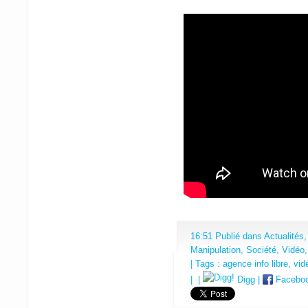
16:51 Publié dans
Actualités
Manipulation
,
Société
,
Vidéo
| Tags :
agence info libre
,
vid
|
|
Digg
|
Facebo