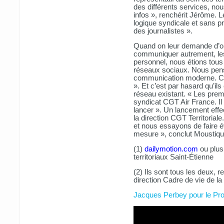
des différents services, no
infos », renchérit Jérôme. L
logique syndicale et sans p
des journalistes ».
Quand on leur demande d’où
communiquer autrement, les
personnel, nous étions tous
réseaux sociaux. Nous pen
communication moderne. Ce
». Et c’est par hasard qu’ils
réseau existant. « Les premi
syndicat CGT Air France. I
lancer ». Un lancement effect
la direction CGT Territoria
et nous essayons de faire é
mesure », conclut Moustiqu
(1)
dailymotion.com
ou plus
territoriaux Saint-Étienne
(2) Ils sont tous les deux, 
direction Cadre de vie de la 
Jacques Perbey pour le Pr