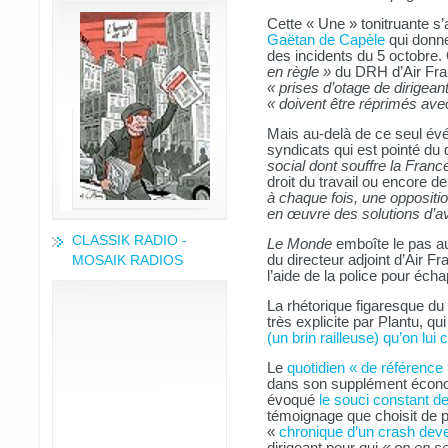
Cette « Une » tonitruante 
Gaëtan de Capèle
qui donne
des incidents du 5 octobre. 
en règle »
du DRH d’Air Fran
« prises d’otage de dirigean
« doivent être réprimés avec
Mais au-delà de ce seul évé
syndicats qui est pointé du
social dont souffre la Franc
droit du travail ou encore 
à chaque fois, une oppositio
en œuvre des solutions d’av
CLASSIK RADIO -
Le Monde
emboîte le pas 
MOSAIK RADIOS
du directeur adjoint d’Air F
l’aide de la police pour écha
La rhétorique figaresque du
très explicite par Plantu, q
(un brin railleuse) qu’on lu
Le
quotidien « de référence
dans son supplément écono
évoqué
le souci constant d
témoignage que choisit de p
«
chronique d’un crash deve