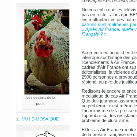
conséquences de leurs acte
Notons enfin que les télévis
pas en reste : alors que B
les maltraitances des patron
patrons sont malmenés par 
« Après Air France, quelle v
Français ? »
.
Acrimed a eu beau chercher
interrogé sur l’image des p
licenciements à Air France. 
cadres d’Air France ont susc
éditorialistes, la violence d
2900 personnes a provoqué, 
résigné, au pire des justific
Redisons-le encore et encor
médiatique du cas Air Franc
Les dessins de la
Que des journaux assument u
poule
un problème, c’est même leu
l’unanimisme de la presse do
l’opprobre sur les résistanc
VU ! E-MOSAIQUE
problème de pluralisme.
Et le cas Air France montre
de la presse française se 