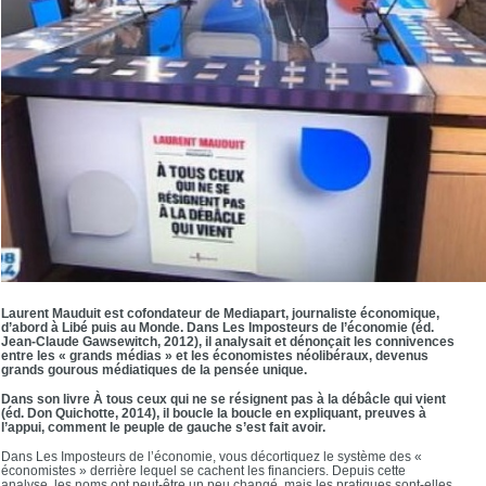
Laurent Mauduit est cofondateur de Mediapart, journaliste économique,
d’abord à Libé puis au Monde. Dans Les Imposteurs de l’économie (éd.
Jean-Claude Gawsewitch, 2012), il analysait et dénonçait les connivences
entre les « grands médias » et les économistes néolibéraux, devenus
grands gourous médiatiques de la pensée unique.
Dans son livre À tous ceux qui ne se résignent pas à la débâcle qui vient
(éd. Don Quichotte, 2014), il boucle la boucle en expliquant, preuves à
l’appui, comment le peuple de gauche s’est fait avoir.
Dans Les Imposteurs de l’économie, vous décortiquez le système des «
économistes » derrière lequel se cachent les financiers. Depuis cette
analyse, les noms ont peut-être un peu changé, mais les pratiques sont-elles