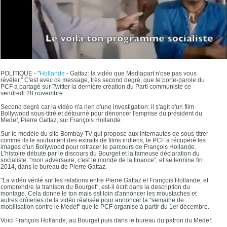
POLITIQUE - "
Hollande
- Gattaz: la vidéo que Mediapart n'ose pas vous
révéler." C'est avec ce message, très second degré, que le porte-parole du
PCF a partagé sur Twitter la dernière création du Parti communiste ce
vendredi 28 novembre.
Second degré car la vidéo n'a rien d'une investigation: il s'agit d'un film
Bollywood sous-titré et détourné pour dénoncer l'emprise du président du
Medef, Pierre Gattaz, sur François Hollande.
Sur le modèle du site Bombay TV qui propose aux internautes de sous-titrer
comme ils le souhaitent des extraits de films indiens, le PCF a récupéré les
images d'un Bollywood pour retracer le parcours de François Hollande.
L'histoire débute par le discours du Bourget et la fameuse déclaration du
socialiste: "mon adversaire, c'est le monde de la finance", et se termine fin
2014, dans le bureau de Pierre Gattaz.
"La vidéo vérité sur les relations entre Pierre Gattaz et François Hollande, et
comprendre la trahison du Bourget", est-il écrit dans la description du
montage. Cela donne le ton mais est loin d'annoncer les moustaches et
autres drôleries de la vidéo réalisée pour annoncer la "semaine de
mobilisation contre le Medef" que le PCF organise à partir du 1er décembre.
Voici François Hollande, au Bourget puis dans le bureau du patron du Medef: