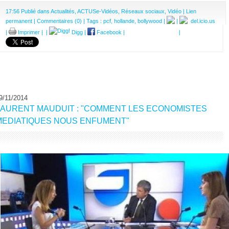
17:56 Publié dans
Actualités
,
ACTUSe-Vidéos
,
Réseaux sociaux
,
Vidéo
|
Lien
permanent
|
Commentaires (0)
| Tags :
pcf
,
hollande
,
bollywood
|
|
del.icio.us
|
Imprimer
|
|
Digg
|
Facebook
|
|
9/11/2014
LAURENT MAUDUIT : "COMMENT LES ECONOMISTES
MEDIATIQUES NOUS ENFUMENT"