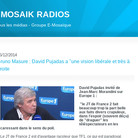
 MOSAIK RADIOS
 tous les médias - Groupe E-Mosaïque
6/12/2014
runo Masure : David Pujadas a "une vision libérale et très à
roite
David Pujadas invité de
Jean-Marc Morandini sur
Europe 1 :
"le JT de France 2 fait
beaucoup trop la part belle
aux faits divers crapuleux,
dans l'espoir (souvent déçu)
de "draguer" les
téléspectateurs en les
caressant dans le sens du poil.
Le JT de France 2 est d'avantage racoleur que TF1, ce qui est paradoxal.