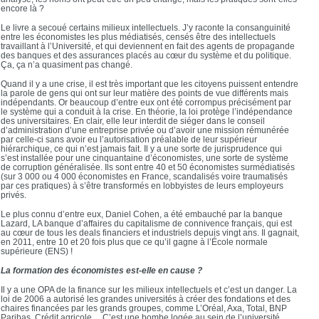
encore là ?
Le livre a secoué certains milieux intellectuels. J’y raconte la consanguinité
entre les économistes les plus médiatisés, censés être des intellectuels
travaillant à l’Université, et qui deviennent en fait des agents de propagande
des banques et des assurances placés au cœur du système et du politique.
Ça, ça n’a quasiment pas changé.
Quand il y a une crise, il est très important que les citoyens puissent entendre
la parole de gens qui ont sur leur matière des points de vue différents mais
indépendants. Or beaucoup d’entre eux ont été corrompus précisément par
le système qui a conduit à la crise. En théorie, la loi protège l’indépendance
des universitaires. En clair, elle leur interdit de siéger dans le conseil
d’administration d’une entreprise privée ou d’avoir une mission rémunérée
par celle-ci sans avoir eu l’autorisation préalable de leur supérieur
hiérarchique, ce qui n’est jamais fait. Il y a une sorte de jurisprudence qui
s’est installée pour une cinquantaine d’économistes, une sorte de système
de corruption généralisée. Ils sont entre 40 et 50 économistes surmédiatisés
(sur 3 000 ou 4 000 économistes en France, scandalisés voire traumatisés
par ces pratiques) à s’être transformés en lobbyistes de leurs employeurs
privés.
Le plus connu d’entre eux, Daniel Cohen, a été embauché par la banque
Lazard, LA banque d’affaires du capitalisme de connivence français, qui est
au cœur de tous les deals financiers et industriels depuis vingt ans. Il gagnait,
en 2011, entre 10 et 20 fois plus que ce qu’il gagne à l’École normale
supérieure (ENS) !
La formation des économistes est-elle en cause ?
Il y a une OPA de la finance sur les milieux intellectuels et c’est un danger. La
loi de 2006 a autorisé les grandes universités à créer des fondations et des
chaires financées par les grands groupes, comme L’Oréal, Axa, Total, BNP
Paribas, Crédit agricole… C’est une bombe logée au sein de l’université