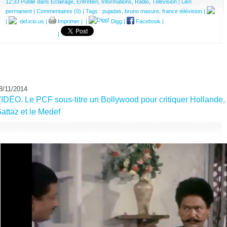
12:33 Publié dans
Eclairage
,
Entretien
,
Informations
,
Radio
,
Télévision
|
Lien
permanent
|
Commentaires (0)
| Tags :
pujadas
,
bruno masure
,
france télévision
|
|
del.icio.us
|
Imprimer
|
|
Digg
|
Facebook
|
|
8/11/2014
IDÉO. Le PCF sous-titre un Bollywood pour critiquer Hollande,
attaz et le Medef