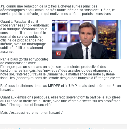
J'ai connu une rédaction de la 2 très à cheval sur les principes
déontologiques et qui avait une très haute idée de sa "mission" . Hélas, le
service public se dévoie, ce qui motive mes colères, parfois excessives .
Quant à Pujadas, il suffit
d'observer ses choix éditoriaux
à la rubrique "économie" pour
constater qu'il a transformé le
journal du service public en
officine de propagande néo
libérale, avec un matraquage
subtil, répétitif et totalement
assumé.
Par le biais (tordu et hypocrite)
de comparaisons avec
l'étranger, pas un soir sans un sujet sur : la moindre productivité des
fonctionnaires français, les "privilèges" des assistés ou des étrangers sur
notre sol, l'intérêt du travail le Dimanche, la malfaisance de notre système
fiscal, les (bonnes) raisons de l'exode des jeunes français à l'étranger, etc etc.
Bref, tous les thèmes chers au MEDEF et à l'UMP , mais c'est - sûrement ! - un
hasard …
Quant aux émissions politiques, elles trop souvent font la part belle aux idées
du FN et de la droite de la Droite, avec une véritable fixette sur les problèmes
liés à l'immigration et l'insécurité.
Mais c'est aussi -sûrement - un hasard ."