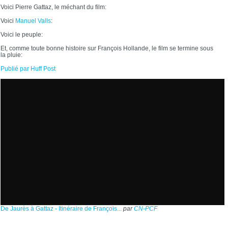
Voici Pierre Gattaz, le méchant du film:
Voici
Manuel Valls
:
Voici le peuple:
Et, comme toute bonne histoire sur François Hollande, le film se termine sous
la pluie:
Publié par Huff Post
De Jaurès à Gattaz - Itinéraire de François...
par
CN-PCF