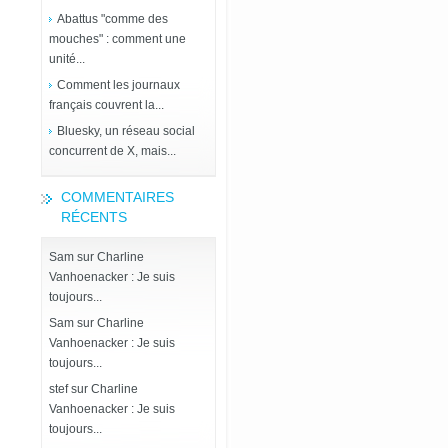
Abattus "comme des
mouches" : comment une
unité...
Comment les journaux
français couvrent la...
Bluesky, un réseau social
concurrent de X, mais...
COMMENTAIRES
RÉCENTS
Sam
sur
Charline
Vanhoenacker : Je suis
toujours...
Sam
sur
Charline
Vanhoenacker : Je suis
toujours...
stef
sur
Charline
Vanhoenacker : Je suis
toujours...