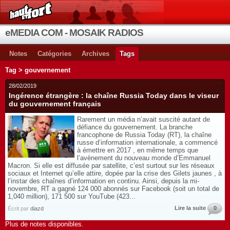
eMEDIA COM - MOSAIK RADIOS
Notes
Catégories
Archives
Tags
Tag > gouvernement
28/02/2019
Ingérence étrangère : la chaîne Russia Today dans le viseur
du gouvernement français
Rarement un média n’avait suscité autant de
défiance du gouvernement. La branche
francophone de Russia Today (RT), la chaîne
russe d’information internationale, a commencé
à émettre en 2017 , en même temps que
l’avènement du nouveau monde d’Emmanuel
Macron. Si elle est diffusée par satellite, c’est surtout sur les réseaux
sociaux et Internet qu’elle attire, dopée par la crise des Gilets jaunes , à
l’instar des chaînes d’information en continu. Ainsi, depuis la mi-
novembre, RT a gagné 124 000 abonnés sur Facebook (soit un total de
1,040 million), 171 500 sur YouTube (423...
Lire la suite
0
Écrit par
diazd
Plus de notes disponibles.