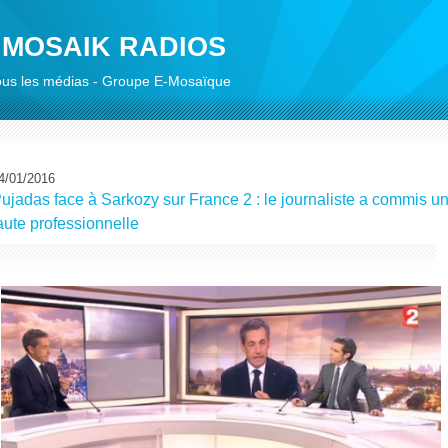
 MOSAIK RADIOS
 tous les médias - Groupe E-Mosaïque
4/01/2016
ujadas face à Sarkozy sur France 2 : le journaliste a commis u
aute professionnelle