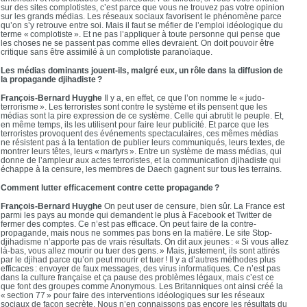
sur des sites complotistes, c’est parce que vous ne trouvez pas votre opinion
sur les grands médias. Les réseaux sociaux favorisent le phénomène parce
qu’on s’y retrouve entre soi. Mais il faut se méfier de l’emploi idéologique du
terme « complotiste ». Et ne pas l’appliquer à toute personne qui pense que
les choses ne se passent pas comme elles devraient. On doit pouvoir être
critique sans être assimilé à un complotiste paranoïaque.
Les médias dominants jouent-ils, malgré eux, un rôle dans la diffusion de
la propagande djihadiste ?
François-Bernard Huyghe
Il y a, en effet, ce que l’on nomme le « judo-
terrorisme ». Les terroristes sont contre le système et ils pensent que les
médias sont la pire expression de ce système. Celle qui abrutit le peuple. Et,
en même temps, ils les utilisent pour faire leur publicité. Et parce que les
terroristes provoquent des événements spectaculaires, ces mêmes médias
ne résistent pas à la tentation de publier leurs communiqués, leurs textes, de
montrer leurs têtes, leurs « martyrs ». Entre un système de mass médias, qui
donne de l’ampleur aux actes terroristes, et la communication djihadiste qui
échappe à la censure, les membres de Daech gagnent sur tous les terrains.
Comment lutter efficacement contre cette propagande ?
François-Bernard Huyghe
On peut user de censure, bien sûr. La France est
parmi les pays au monde qui demandent le plus à Facebook et Twitter de
fermer des comptes. Ce n’est pas efficace. On peut faire de la contre-
propagande, mais nous ne sommes pas bons en la matière. Le site Stop-
djihadisme n’apporte pas de vrais résultats. On dit aux jeunes : « Si vous allez
là-bas, vous allez mourir ou tuer des gens. » Mais, justement, ils sont attirés
par le djihad parce qu’on peut mourir et tuer ! Il y a d’autres méthodes plus
efficaces : envoyer de faux messages, des virus informatiques. Ce n’est pas
dans la culture française et ça pause des problèmes légaux, mais c’est ce
que font des groupes comme Anonymous. Les Britanniques ont ainsi créé la
« section 77 » pour faire des interventions idéologiques sur les réseaux
sociaux de façon secrète. Nous n’en connaissons pas encore les résultats du