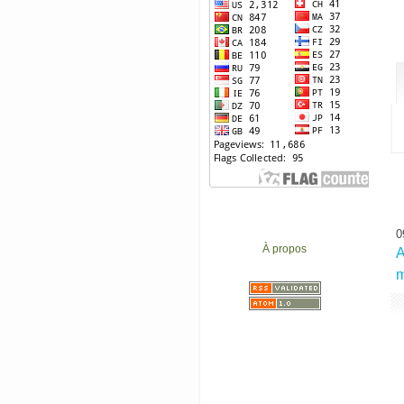
0
À propos
A
m