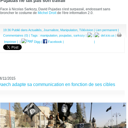
Pujadas ne fait pas son travail
Face à Nicolas Sarkozy, David Pujadas s'est surpassé, endossant sans
broncher le costume de
Michel Droit
de l'ère information 2.0.
19:36 Publié dans
Actualités
,
Journaliste
,
Manipulation
,
Télévision
|
Lien permanent
|
Commentaires (0)
| Tags :
manipulation
,
poujadas
,
sarkozy
|
|
del.icio.us
|
Imprimer
|
|
Digg
|
Facebook
|
|
4/11/2015
aech adapte sa communication en fonction de ses cibles