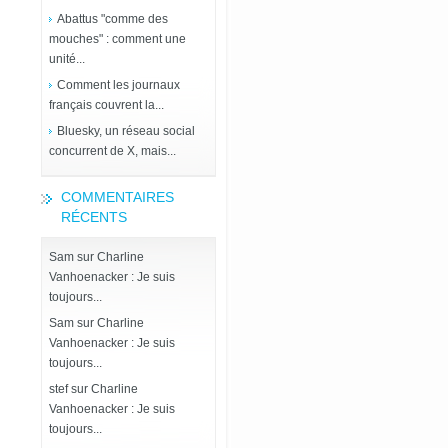
Abattus "comme des
mouches" : comment une
unité...
Comment les journaux
français couvrent la...
Bluesky, un réseau social
concurrent de X, mais...
COMMENTAIRES
RÉCENTS
Sam
sur
Charline
Vanhoenacker : Je suis
toujours...
Sam
sur
Charline
Vanhoenacker : Je suis
toujours...
stef
sur
Charline
Vanhoenacker : Je suis
toujours...