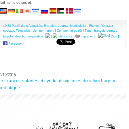
fait même du secret.
19:50 Publié dans
Actualités
,
Entretien
,
Journal
,
Manipulation
,
Photos
,
Réseaux
sociaux
,
Télévision
|
Lien permanent
|
Commentaires (0)
| Tags :
françois-bernard
huyghe
,
daech
,
manipulation
|
|
del.icio.us
|
Imprimer
|
|
Digg
|
Facebook
|
|
9/10/2015
ir France : salariés et syndicats victimes du « lynchage »
édiatique