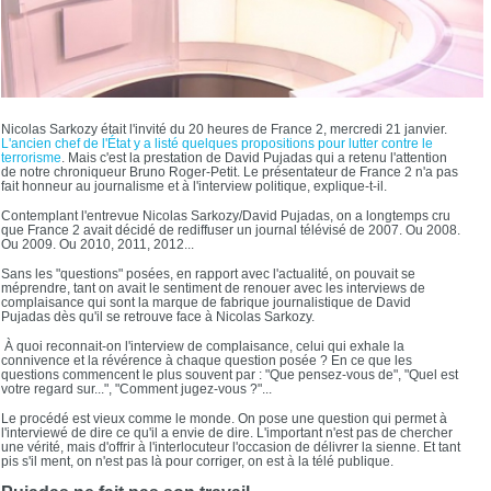
Nicolas Sarkozy était l'invité du 20 heures de France 2, mercredi 21 janvier.
L'ancien chef de l'État y a listé quelques propositions pour lutter contre le
terrorisme
. Mais c'est la prestation de David Pujadas qui a retenu l'attention
de notre chroniqueur Bruno Roger-Petit. Le présentateur de France 2 n'a pas
fait honneur au journalisme et à l'interview politique, explique-t-il.
Contemplant l'entrevue Nicolas Sarkozy/David Pujadas, on a longtemps cru
que France 2 avait décidé de rediffuser un journal télévisé de 2007. Ou 2008.
Ou 2009. Ou 2010, 2011, 2012...
Sans les "questions" posées, en rapport avec l'actualité, on pouvait se
méprendre, tant on avait le sentiment de renouer avec les interviews de
complaisance qui sont la marque de fabrique journalistique de David
Pujadas dès qu'il se retrouve face à Nicolas Sarkozy.
À quoi reconnait-on l'interview de complaisance, celui qui exhale la
connivence et la révérence à chaque question posée ? En ce que les
questions commencent le plus souvent par : "Que pensez-vous de", "Quel est
votre regard sur...", "Comment jugez-vous ?"...
Le procédé est vieux comme le monde. On pose une question qui permet à
l'interviewé de dire ce qu'il a envie de dire. L'important n'est pas de chercher
une vérité, mais d'offrir à l'interlocuteur l'occasion de délivrer la sienne. Et tant
pis s'il ment, on n'est pas là pour corriger, on est à la télé publique.