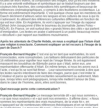
focales de leurs vidéos, la composition des images, tout ça est très moderne.
Il y a une volonté esthétique et symbolique qui se traduit toujours par des
couleurs très franches, des compositions très symétriques et beaucoup de
références cinématographiques, y compris à des feuilletons occidentaux. La
forme est extrêmement importante. C’est quelque chose que les membres de
Daech déclinent d’ailleurs selon les langues et les cultures de ceux à qui ils
s’adressent. Ils utilisent des références culturelles différentes en fonction de
qui est leur cible. En Angleterre, ils vont s’appuyer sur l’image du rappeur
Djihad-John (soupçonné d’être le bourreau du journaliste James Foley –
NDLR). En France, on voit surtout des « grands frères des cités » qui parlent
d’immigration. Les textes en arabe s’adressent à un public beaucoup moins
« déculturé » par rapport aux traditions musulmanes.
Après les attentats de Charlie Hebdo, on nous a expliqué que l’islam était
une religion iconoclaste. Comment expliquer un tel recours à l’image de la
part de Daech ?
François-Bernard Huyghe
C’est vrai qu’en tant que wahhabites, ils sont
iconoclastes, voire iconophobes. Les talibans détruisaient des pellicules de
16 millimètres pour signifier leur rejet de l’image filmée. Ils ont également
massacré les bouddhas de Bâmiyân parce que c’était, selon eux, une
représentation offensante d’Allah. En même temps, si nous les avons vus à
l’acte, c’est qu’ils se sont fait filmer… Leur raisonnement consiste à dire que
les textes sacrés interdisent de faire des images, parce que c’est imiter le
Créateur et parce qu’elles sont excitantes sexuellement ou autrement. Mais
que, lorsqu’elles sont pédagogiques, lorsqu’elle mettent l’amour de Dieu
dans le cœur de l’homme, alors, elles sont bonnes.
Quel message porte cette communication ?
François-Bernard Huyghe
Le message terroriste dit « qui nous sommes »,
« ce que nous voulons » et « qui sont nos ennemis ». Il affirme donc : « Nous
sommes les représentants des vrais musulmans, de la vraie foi », en
s’appuyant sur de nombreuses références théologiques et en se réclamant
du wahhabisme. Le message dit aussi : « Nous sommes l’avant-garde. Nos