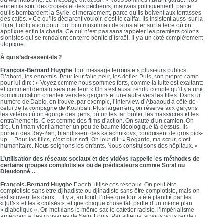
ennemis sont des croisés et des pécheurs, mauvais politiquement, parce
qu’ils bombardent la Syrie, et moralement, parce qu’ils boivent aux terrasses
des cafés. » Ce qu’ils déclarent vouloir, c’est le califat. Ils insistent aussi sur la
Hijra, l’obligation pour tout bon musulman de s’installer sur la terre où on
applique enfin la charia. Ce qui n’est pas sans rappeler les premiers colons
sionistes qui se rendaient en terre bénite d’Israël. Il y a un côté complètement
utopique.
À qui s’adressent-ils ?
François-Bernard Huyghe
Tout message terroriste a plusieurs publics.
D’abord, les ennemis. Pour leur faire peur, les défier. Puis, son propre camp
pour lui dire : « Voyez comme nous sommes forts, comme la lutte est exaltante
et comment demain sera meilleur. » On s’est aussi rendu compte qu’il y a une
communication orientée vers les garçons et une autre vers les filles. Dans un
numéro de Dabiq, on trouve, par exemple, l’interview d’Abaaoud à côté de
celui de la compagne de Koulibali. Plus largement, on réserve aux garçons
les vidéos où on égorge des gens, où on les fait brûler, les massacres et les
entraînements. C’est comme des films d’action. On saute d’un camion. On
tire. Un imam vient amener un peu de baume idéologique là-dessus. Ils
portent des Ray-Ban, brandissent des kalachnikovs, conduisent de gros pick-
up… Pour les filles, c’est plus soft. On leur dit : « Regarde, ma sœur, c’est
humanitaire. Nous soignons les enfants. Nous construisons des hôpitaux. »
L’utilisation des réseaux sociaux et des vidéos rappelle les méthodes de
certains groupes complotistes ou de prédicateurs comme Soral ou
Dieudonné…
François-Bernard Huyghe
Daech utilise ces réseaux. On peut être
complotiste sans être djihadiste ou djihadiste sans être complotiste, mais on
est souvent les deux… Il y a, au fond, l’idée que tout a été planifié par les
« juifs » et les « croisés », et que chaque chose fait partie d’un même plan
« diabolique ». On met dans le même sac le cafetier raciste, l’impérialisme
américain et les croisades de Saint Louis. Par ailleurs, si vous vous rendez